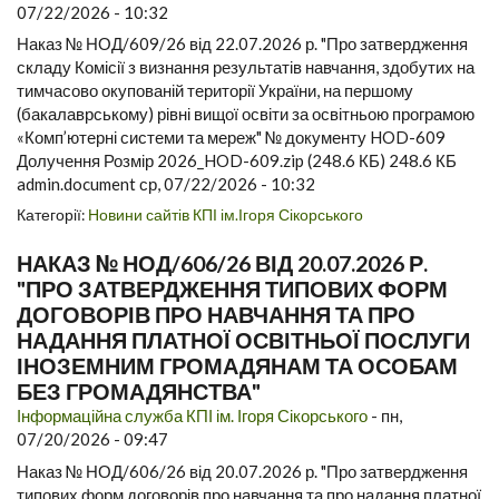
07/22/2026 - 10:32
Наказ № НОД/609/26 від 22.07.2026 р. "Про затвердження
складу Комісії з визнання результатів навчання, здобутих на
тимчасово окупованій території України, на першому
(бакалаврському) рівні вищої освіти за освітньою програмою
«Комп’ютерні системи та мереж" № документу HOD-609
Долучення Розмір 2026_HOD-609.zip (248.6 КБ) 248.6 КБ
admin.document ср, 07/22/2026 - 10:32
Категорії:
Новини сайтів КПІ ім.Ігоря Сікорського
НАКАЗ № НОД/606/26 ВІД 20.07.2026 Р.
"ПРО ЗАТВЕРДЖЕННЯ ТИПОВИХ ФОРМ
ДОГОВОРІВ ПРО НАВЧАННЯ ТА ПРО
НАДАННЯ ПЛАТНОЇ ОСВІТНЬОЇ ПОСЛУГИ
ІНОЗЕМНИМ ГРОМАДЯНАМ ТА ОСОБАМ
БЕЗ ГРОМАДЯНСТВА"
Інформаційна служба КПІ ім. Ігоря Сікорського
-
пн,
07/20/2026 - 09:47
Наказ № НОД/606/26 від 20.07.2026 р. "Про затвердження
типових форм договорів про навчання та про надання платної