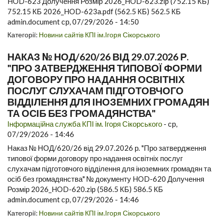
HOD-623 Долучення Розмір 2026_HOD-623.zip (752.15 КБ)
752.15 КБ 2026_HOD-623a.pdf (562.5 КБ) 562.5 КБ
admin.document ср, 07/29/2026 - 14:50
Категорії:
Новини сайтів КПІ ім.Ігоря Сікорського
НАКАЗ № НОД/620/26 ВІД 29.07.2026 Р.
"ПРО ЗАТВЕРДЖЕННЯ ТИПОВОЇ ФОРМИ
ДОГОВОРУ ПРО НАДАННЯ ОСВІТНІХ
ПОСЛУГ СЛУХАЧАМ ПІДГОТОВЧОГО
ВІДДІЛЕННЯ ДЛЯ ІНОЗЕМНИХ ГРОМАДЯН
ТА ОСІБ БЕЗ ГРОМАДЯНСТВА"
Інформаційна служба КПІ ім. Ігоря Сікорського
-
ср,
07/29/2026 - 14:46
Наказ № НОД/620/26 від 29.07.2026 р. "Про затвердження
типової форми договору про надання освітніх послуг
слухачам підготовчого відділення для іноземних громадян та
осіб без громадянства" № документу HOD-620 Долучення
Розмір 2026_HOD-620.zip (586.5 КБ) 586.5 КБ
admin.document ср, 07/29/2026 - 14:46
Категорії:
Новини сайтів КПІ ім.Ігоря Сікорського