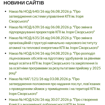
НОВИНИ САЙТІВ
Наказ № НОД/640/26 від 06.08.2026 р. "Про
затвердження системи управління КПІ ім. Ігоря
Сікорського"
Наказ № НОД/639/26 від 06.08.2026 р. "Про зміни в
підпорядкуванні проректорів КПІ ім. Ігоря Сікорського"
Наказ № НОД/635/26 від 04.08.2026 р. "Про зміни в
організаційній структурі навчально-наукового інституту
атомної та теплової енергетики КПІ ім. Ігоря Сікорського"
Наказ № НОД/634/26 від 04.08.2026 р. "Про розподіл
ліцензованих обсягів на підготовку здобувачів за рівнями
вищої освіти в КПІ ім. Ігоря Сікорського та закріплення їх
за освітніми програмами за результатами прийому у 2025
році"
Наказ № НАГ/121/26 від 03.08.2026 р. "Про
затвердження положення про надання послуг, пов’язаних
з проведенням зйомок у приміщеннях і на території КПІ ім.
Ігоря Сікорського"
Наказ № НОД/626/26 від 30.07.2026 р. "Про створення
Комісії з академічної доброчесності КПІ ім. Ігоря