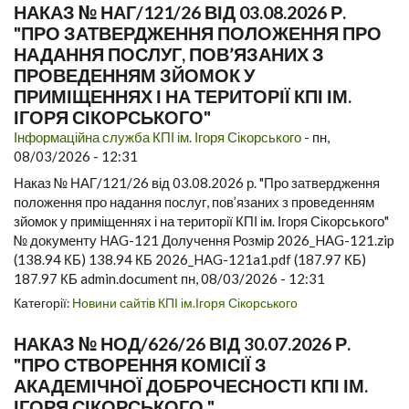
НАКАЗ № НАГ/121/26 ВІД 03.08.2026 Р.
"ПРО ЗАТВЕРДЖЕННЯ ПОЛОЖЕННЯ ПРО
НАДАННЯ ПОСЛУГ, ПОВ’ЯЗАНИХ З
ПРОВЕДЕННЯМ ЗЙОМОК У
ПРИМІЩЕННЯХ І НА ТЕРИТОРІЇ КПІ ІМ.
ІГОРЯ СІКОРСЬКОГО"
Інформаційна служба КПІ ім. Ігоря Сікорського
-
пн,
08/03/2026 - 12:31
Наказ № НАГ/121/26 від 03.08.2026 р. "Про затвердження
положення про надання послуг, пов’язаних з проведенням
зйомок у приміщеннях і на території КПІ ім. Ігоря Сікорського"
№ документу HAG-121 Долучення Розмір 2026_HAG-121.zip
(138.94 КБ) 138.94 КБ 2026_HAG-121a1.pdf (187.97 КБ)
187.97 КБ admin.document пн, 08/03/2026 - 12:31
Категорії:
Новини сайтів КПІ ім.Ігоря Сікорського
НАКАЗ № НОД/626/26 ВІД 30.07.2026 Р.
"ПРО СТВОРЕННЯ КОМІСІЇ З
АКАДЕМІЧНОЇ ДОБРОЧЕСНОСТІ КПІ ІМ.
ІГОРЯ СІКОРСЬКОГО "