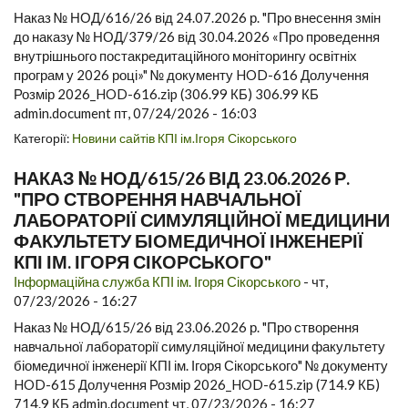
Наказ № НОД/616/26 від 24.07.2026 р. "Про внесення змін
до наказу № НОД/379/26 від 30.04.2026 «Про проведення
внутрішнього постакредитаційного моніторингу освітніх
програм у 2026 році»" № документу HOD-616 Долучення
Розмір 2026_HOD-616.zip (306.99 КБ) 306.99 КБ
admin.document пт, 07/24/2026 - 16:03
Категорії:
Новини сайтів КПІ ім.Ігоря Сікорського
НАКАЗ № НОД/615/26 ВІД 23.06.2026 Р.
"ПРО СТВОРЕННЯ НАВЧАЛЬНОЇ
ЛАБОРАТОРІЇ СИМУЛЯЦІЙНОЇ МЕДИЦИНИ
ФАКУЛЬТЕТУ БІОМЕДИЧНОЇ ІНЖЕНЕРІЇ
КПІ ІМ. ІГОРЯ СІКОРСЬКОГО"
Інформаційна служба КПІ ім. Ігоря Сікорського
-
чт,
07/23/2026 - 16:27
Наказ № НОД/615/26 від 23.06.2026 р. "Про створення
навчальної лабораторії симуляційної медицини факультету
біомедичної інженерії КПІ ім. Ігоря Сікорського" № документу
HOD-615 Долучення Розмір 2026_HOD-615.zip (714.9 КБ)
714.9 КБ admin.document чт, 07/23/2026 - 16:27