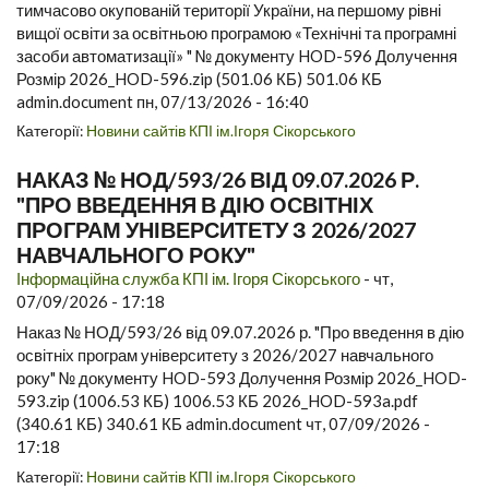
тимчасово окупованій території України, на першому рівні
вищої освіти за освітньою програмою «Технічні та програмні
засоби автоматизації» " № документу HOD-596 Долучення
Розмір 2026_HOD-596.zip (501.06 КБ) 501.06 КБ
admin.document пн, 07/13/2026 - 16:40
Категорії:
Новини сайтів КПІ ім.Ігоря Сікорського
НАКАЗ № НОД/593/26 ВІД 09.07.2026 Р.
"ПРО ВВЕДЕННЯ В ДІЮ ОСВІТНІХ
ПРОГРАМ УНІВЕРСИТЕТУ З 2026/2027
НАВЧАЛЬНОГО РОКУ"
Інформаційна служба КПІ ім. Ігоря Сікорського
-
чт,
07/09/2026 - 17:18
Наказ № НОД/593/26 від 09.07.2026 р. "Про введення в дію
освітніх програм університету з 2026/2027 навчального
року" № документу HOD-593 Долучення Розмір 2026_HOD-
593.zip (1006.53 КБ) 1006.53 КБ 2026_HOD-593a.pdf
(340.61 КБ) 340.61 КБ admin.document чт, 07/09/2026 -
17:18
Категорії:
Новини сайтів КПІ ім.Ігоря Сікорського