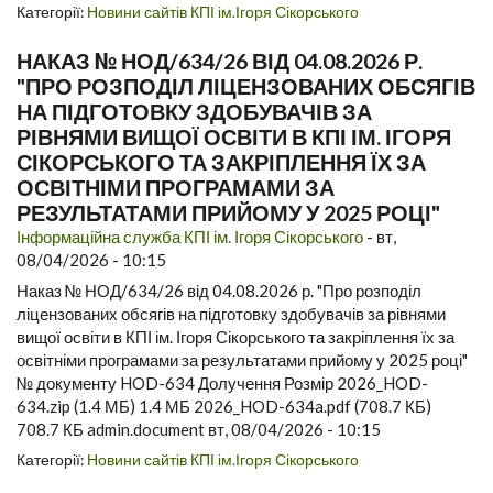
Категорії:
Новини сайтів КПІ ім.Ігоря Сікорського
НАКАЗ № НОД/634/26 ВІД 04.08.2026 Р.
"ПРО РОЗПОДІЛ ЛІЦЕНЗОВАНИХ ОБСЯГІВ
НА ПІДГОТОВКУ ЗДОБУВАЧІВ ЗА
РІВНЯМИ ВИЩОЇ ОСВІТИ В КПІ ІМ. ІГОРЯ
СІКОРСЬКОГО ТА ЗАКРІПЛЕННЯ ЇХ ЗА
ОСВІТНІМИ ПРОГРАМАМИ ЗА
РЕЗУЛЬТАТАМИ ПРИЙОМУ У 2025 РОЦІ"
Інформаційна служба КПІ ім. Ігоря Сікорського
-
вт,
08/04/2026 - 10:15
Наказ № НОД/634/26 від 04.08.2026 р. "Про розподіл
ліцензованих обсягів на підготовку здобувачів за рівнями
вищої освіти в КПІ ім. Ігоря Сікорського та закріплення їх за
освітніми програмами за результатами прийому у 2025 році"
№ документу HOD-634 Долучення Розмір 2026_HOD-
634.zip (1.4 МБ) 1.4 МБ 2026_HOD-634a.pdf (708.7 КБ)
708.7 КБ admin.document вт, 08/04/2026 - 10:15
Категорії:
Новини сайтів КПІ ім.Ігоря Сікорського