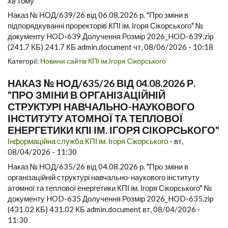
хв
тому
Наказ № НОД/639/26 від 06.08.2026 р. "Про зміни в
підпорядкуванні проректорів КПІ ім. Ігоря Сікорського" №
документу HOD-639 Долучення Розмір 2026_HOD-639.zip
(241.7 КБ) 241.7 КБ admin.document чт, 08/06/2026 - 10:18
Категорії:
Новини сайтів КПІ ім.Ігоря Сікорського
НАКАЗ № НОД/635/26 ВІД 04.08.2026 Р.
"ПРО ЗМІНИ В ОРГАНІЗАЦІЙНІЙ
СТРУКТУРІ НАВЧАЛЬНО-НАУКОВОГО
ІНСТИТУТУ АТОМНОЇ ТА ТЕПЛОВОЇ
ЕНЕРГЕТИКИ КПІ ІМ. ІГОРЯ СІКОРСЬКОГО"
Інформаційна служба КПІ ім. Ігоря Сікорського
-
вт,
08/04/2026 - 11:30
Наказ № НОД/635/26 від 04.08.2026 р. "Про зміни в
організаційній структурі навчально-наукового інституту
атомної та теплової енергетики КПІ ім. Ігоря Сікорського" №
документу HOD-635 Долучення Розмір 2026_HOD-635.zip
(431.02 КБ) 431.02 КБ admin.document вт, 08/04/2026 -
11:30