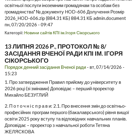
освітньої послуги іноземним громадянам та особам без
громадянства" № документу HOD-606 Долучення Розмір
2026_HOD-606.zip (884.31 КБ) 884.31 КБ admin.document
пн, 07/20/2026 - 09:47
Категорії:
Новини сайтів КПІ ім.Ігоря Сікорського
13 ЛИПНЯ 2026 Р., ПРОТОКОЛ № 8/
ЗАСІДАННЯ ВЧЕНОЇ РАДИ КПІ ІМ. ІГОРЯ
СІКОРСЬКОГО
Порядок денний засідання Вченої ради
-
вт, 07/14/2026 -
15:23
1. Про затвердження Правил прийому до університету в
2026 році (зі змінами) Доповідає – перший проректор
Михайло БЕЗУГЛИЙ
2. П о т о ч н і с п р а в и: 2.1. Про внесення змін до освітньо-
професійних програм першого (бакалаврського) рівня вищої
освіти 2025 року вступу та відповідних навчальних планів.
Доповідає – проректор з навчальної роботи Тетяна
ЖЕЛЯСКОВА