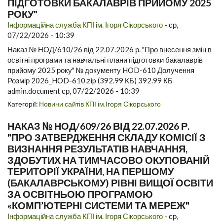
ПІДГОТОВКИ БАКАЛАВРІВ ПРИЙОМУ 2025
РОКУ"
Інформаційна служба КПІ ім. Ігоря Сікорського
-
ср,
07/22/2026 - 10:39
Наказ № НОД/610/26 від 22.07.2026 р. "Про внесення змін в
освітні програми та навчальні плани підготовки бакалаврів
прийому 2025 року" № документу HOD-610 Долучення
Розмір 2026_HOD-610.zip (392.99 КБ) 392.99 КБ
admin.document ср, 07/22/2026 - 10:39
Категорії:
Новини сайтів КПІ ім.Ігоря Сікорського
НАКАЗ № НОД/609/26 ВІД 22.07.2026 Р.
"ПРО ЗАТВЕРДЖЕННЯ СКЛАДУ КОМІСІЇ З
ВИЗНАННЯ РЕЗУЛЬТАТІВ НАВЧАННЯ,
ЗДОБУТИХ НА ТИМЧАСОВО ОКУПОВАНІЙ
ТЕРИТОРІЇ УКРАЇНИ, НА ПЕРШОМУ
(БАКАЛАВРСЬКОМУ) РІВНІ ВИЩОЇ ОСВІТИ
ЗА ОСВІТНЬОЮ ПРОГРАМОЮ
«КОМП’ЮТЕРНІ СИСТЕМИ ТА МЕРЕЖ"
Інформаційна служба КПІ ім. Ігоря Сікорського
-
ср,