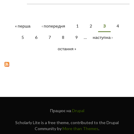
« перша
‹ попередня
1
2
3
4
СТОРІНКИ
5
6
7
8
9
…
наступна ›
остання »
Працює на
Drupal
Scholarly Lite is a free theme, contributed to the Drupal
Community by
More than Themes
.