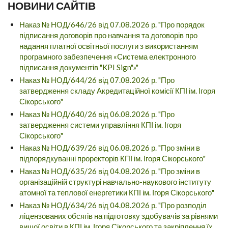
НОВИНИ САЙТІВ
Наказ № НОД/646/26 від 07.08.2026 р. "Про порядок
підписання договорів про навчання та договорів про
надання платної освітньої послуги з використанням
програмного забезпечення «Система електронного
підписання документів "KPI Sign"»"
Наказ № НОД/644/26 від 07.08.2026 р. "Про
затвердження складу Акредитаційної комісії КПІ ім. Ігоря
Сікорського"
Наказ № НОД/640/26 від 06.08.2026 р. "Про
затвердження системи управління КПІ ім. Ігоря
Сікорського"
Наказ № НОД/639/26 від 06.08.2026 р. "Про зміни в
підпорядкуванні проректорів КПІ ім. Ігоря Сікорського"
Наказ № НОД/635/26 від 04.08.2026 р. "Про зміни в
організаційній структурі навчально-наукового інституту
атомної та теплової енергетики КПІ ім. Ігоря Сікорського"
Наказ № НОД/634/26 від 04.08.2026 р. "Про розподіл
ліцензованих обсягів на підготовку здобувачів за рівнями
вищої освіти в КПІ ім. Ігоря Сікорського та закріплення їх