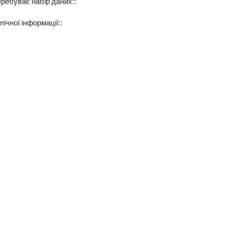
еребуває набір даних::
ічної інформації::