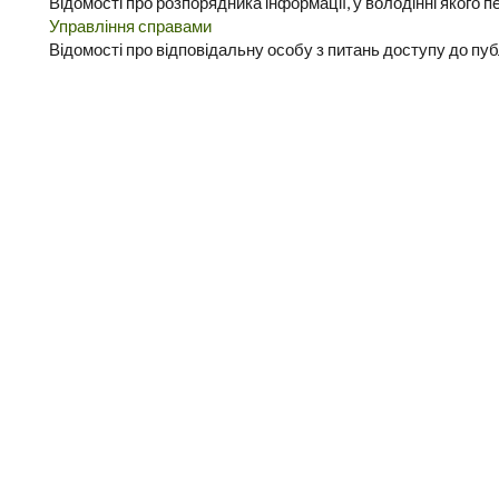
Відомості про розпорядника інформації, у володінні якого п
Управління справами
Відомості про відповідальну особу з питань доступу до публ