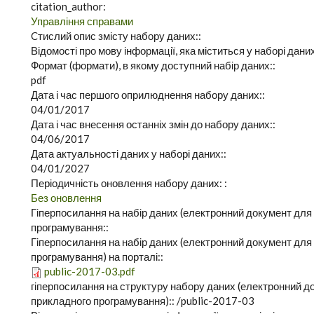
citation_author:
Управління справами
Cтислий опис змісту набору даних::
Відомості про мову інформації, яка міститься у наборі дани
Формат (формати), в якому доступний набір даних::
pdf
Дата і час першого оприлюднення набору даних::
04/01/2017
Дата і час внесення останніх змін до набору даних::
04/06/2017
Дата актуальності даних у наборі даних::
04/01/2027
Періодичність оновлення набору даних: :
Без оновлення
Гіперпосилання на набір даних (електронний документ для
програмування::
Гіперпосилання на набір даних (електронний документ для
програмування) на порталі::
public-2017-03.pdf
гіперпосилання на структуру набору даних (електронний д
прикладного програмування)::
/public-2017-03