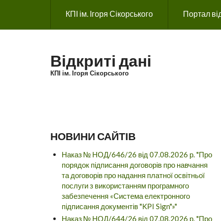
Перейти до основного вмісту
КПІ ім. Ігоря Сікорського
Портал ві
Відкриті дані
КПІ ім. Ігоря Сікорського
НОВИНИ САЙТІВ
Наказ № НОД/646/26 від 07.08.2026 р. "Про
порядок підписання договорів про навчання
та договорів про надання платної освітньої
послуги з використанням програмного
забезпечення «Система електронного
підписання документів "KPI Sign"»"
Наказ № НОД/644/26 від 07.08.2026 р. "Про