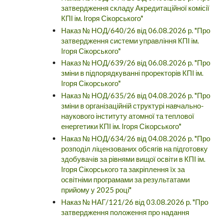
затвердження складу Акредитаційної комісії
КПІ ім. Ігоря Сікорського"
Наказ № НОД/640/26 від 06.08.2026 р. "Про
затвердження системи управління КПІ ім.
Ігоря Сікорського"
Наказ № НОД/639/26 від 06.08.2026 р. "Про
зміни в підпорядкуванні проректорів КПІ ім.
Ігоря Сікорського"
Наказ № НОД/635/26 від 04.08.2026 р. "Про
зміни в організаційній структурі навчально-
наукового інституту атомної та теплової
енергетики КПІ ім. Ігоря Сікорського"
Наказ № НОД/634/26 від 04.08.2026 р. "Про
розподіл ліцензованих обсягів на підготовку
здобувачів за рівнями вищої освіти в КПІ ім.
Ігоря Сікорського та закріплення їх за
освітніми програмами за результатами
прийому у 2025 році"
Наказ № НАГ/121/26 від 03.08.2026 р. "Про
затвердження положення про надання