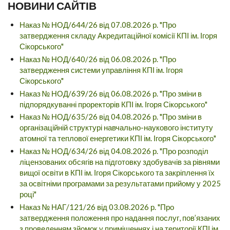
НОВИНИ САЙТІВ
Наказ № НОД/644/26 від 07.08.2026 р. "Про
затвердження складу Акредитаційної комісії КПІ ім. Ігоря
Сікорського"
Наказ № НОД/640/26 від 06.08.2026 р. "Про
затвердження системи управління КПІ ім. Ігоря
Сікорського"
Наказ № НОД/639/26 від 06.08.2026 р. "Про зміни в
підпорядкуванні проректорів КПІ ім. Ігоря Сікорського"
Наказ № НОД/635/26 від 04.08.2026 р. "Про зміни в
організаційній структурі навчально-наукового інституту
атомної та теплової енергетики КПІ ім. Ігоря Сікорського"
Наказ № НОД/634/26 від 04.08.2026 р. "Про розподіл
ліцензованих обсягів на підготовку здобувачів за рівнями
вищої освіти в КПІ ім. Ігоря Сікорського та закріплення їх
за освітніми програмами за результатами прийому у 2025
році"
Наказ № НАГ/121/26 від 03.08.2026 р. "Про
затвердження положення про надання послуг, пов’язаних
з проведенням зйомок у приміщеннях і на території КПІ ім.