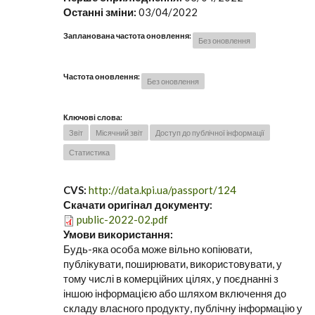
Останні зміни:
03/04/2022
Запланована частота оновлення:
Без оновлення
Частота оновлення:
Без оновлення
Ключові слова:
Звіт
Місячний звіт
Доступ до публічної інформації
Статистика
CVS:
http://data.kpi.ua/passport/124
Скачати оригінал документу:
public-2022-02.pdf
Умови використання:
Будь-яка особа може вільно копіювати,
публікувати, поширювати, використовувати, у
тому числі в комерційних цілях, у поєднанні з
іншою інформацією або шляхом включення до
складу власного продукту, публічну інформацію у