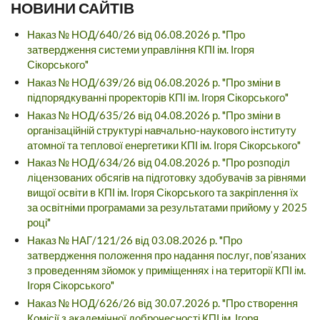
НОВИНИ САЙТІВ
Наказ № НОД/640/26 від 06.08.2026 р. "Про
затвердження системи управління КПІ ім. Ігоря
Сікорського"
Наказ № НОД/639/26 від 06.08.2026 р. "Про зміни в
підпорядкуванні проректорів КПІ ім. Ігоря Сікорського"
Наказ № НОД/635/26 від 04.08.2026 р. "Про зміни в
організаційній структурі навчально-наукового інституту
атомної та теплової енергетики КПІ ім. Ігоря Сікорського"
Наказ № НОД/634/26 від 04.08.2026 р. "Про розподіл
ліцензованих обсягів на підготовку здобувачів за рівнями
вищої освіти в КПІ ім. Ігоря Сікорського та закріплення їх
за освітніми програмами за результатами прийому у 2025
році"
Наказ № НАГ/121/26 від 03.08.2026 р. "Про
затвердження положення про надання послуг, пов’язаних
з проведенням зйомок у приміщеннях і на території КПІ ім.
Ігоря Сікорського"
Наказ № НОД/626/26 від 30.07.2026 р. "Про створення
Комісії з академічної доброчесності КПІ ім. Ігоря